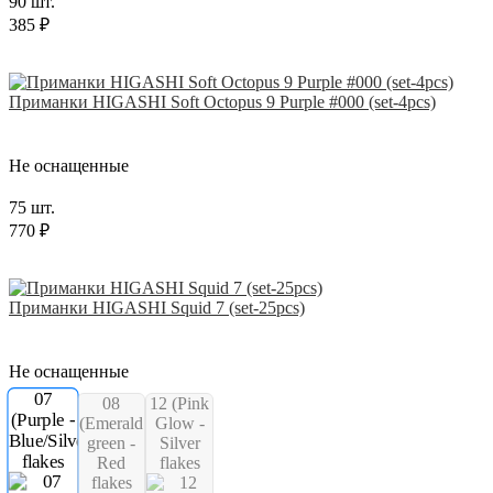
90 шт.
385 ₽
Приманки HIGASHI Soft Octopus 9 Purple #000 (set-4pcs)
Не оснащенные
75 шт.
770 ₽
Приманки HIGASHI Squid 7 (set-25pcs)
Не оснащенные
07
08
12 (Pink
(Purple -
(Emerald
Glow -
Blue/Silver
green -
Silver
flakes
Red
flakes
flakes