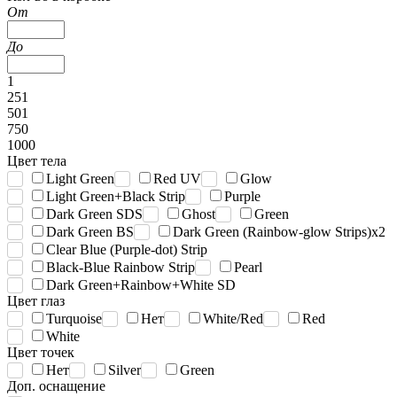
От
До
1
251
501
750
1000
Цвет тела
Light Green
Red UV
Glow
Light Green+Black Strip
Purple
Dark Green SDS
Ghost
Green
Dark Green BS
Dark Green (Rainbow-glow Strips)x2
Clear Blue (Purple-dot) Strip
Black-Blue Rainbow Strip
Pearl
Dark Green+Rainbow+White SD
Цвет глаз
Turquoise
Нет
White/Red
Red
White
Цвет точек
Нет
Silver
Green
Доп. оснащение