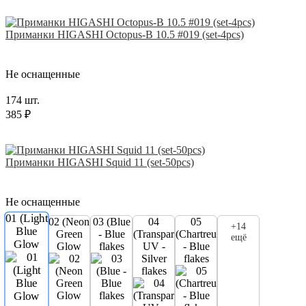
Приманки HIGASHI Octopus-B 10.5 #019 (set-4pcs)
Не оснащенные
174 шт.
385 ₽
Приманки HIGASHI Squid 11 (set-50pcs)
Не оснащенные
01 (Light
02 (Neon
03 (Blue
04
05
+14
Blue
Green
- Blue
(Transparent
(Chartreuse
ещё
Glow
Glow
flakes
UV -
- Blue
Silver
flakes
flakes