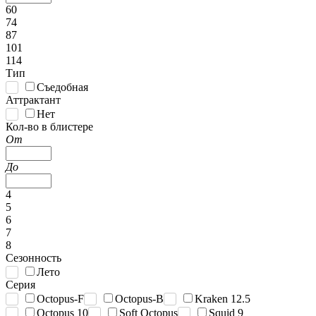
60
74
87
101
114
Тип
Съедобная
Аттрактант
Нет
Кол-во в блистере
От
До
4
5
6
7
8
Сезонность
Лето
Серия
Octopus-F
Octopus-B
Kraken 12.5
Octopus 10
Soft Octopus
Squid 9