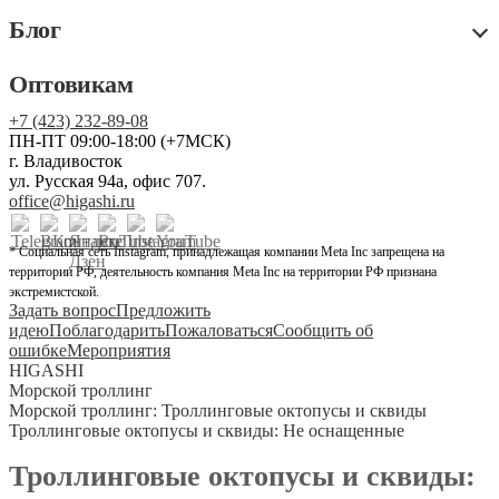
Блог
Оптовикам
+7 (423) 232-89-08
ПН-ПТ 09:00-18:00 (+7МСК)
г. Владивосток
ул. Русская 94а, офис 707.
office@higashi.ru
* Социальная сеть Instagram, принадлежащая компании Meta Inc запрещена на
территории РФ, деятельность компания Meta Inc на территории РФ признана
экстремистской.
Задать вопрос
Предложить
идею
Поблагодарить
Пожаловаться
Сообщить об
ошибке
Мероприятия
HIGASHI
Морской троллинг
Морской троллинг: Троллинговые октопусы и сквиды
Троллинговые октопусы и сквиды: Не оснащенные
Троллинговые октопусы и сквиды: