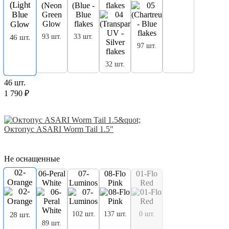
flakes
93 шт.
33 шт.
46 шт.
97 шт.
32 шт.
46 шт.
1 790 ₽
Октопус ASARI Worm Tail 1.5"
Не оснащенные
02-
06-Peral
07-
08-Flo
01-Flo
Orange
White
Luminos
Pink
Red
102 шт.
137 шт.
0 шт.
28 шт.
89 шт.