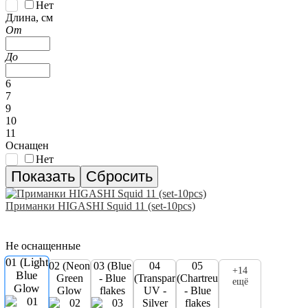
Нет
Длина, см
От
До
6
7
9
10
11
Оснащен
Нет
Приманки HIGASHI Squid 11 (set-10pcs)
Не оснащенные
01 (Light
02 (Neon
03 (Blue
04
05
+14
Blue
Green
- Blue
(Transparent
(Chartreuse
ещё
Glow
Glow
flakes
UV -
- Blue
Silver
flakes