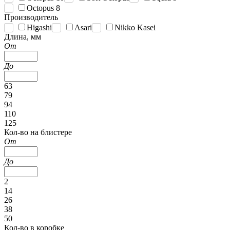
Octopus 8
Производитель
Higashi
Asari
Nikko Kasei
Длина, мм
От
До
63
79
94
110
125
Кол-во на блистере
От
До
2
14
26
38
50
Кол-во в коробке